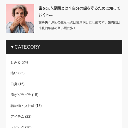
歯を失う原因とは？自分の歯を守るために知って
おくべ…
歯を失う原因の主なものは歯周病とむし歯です。歯周病は
比較的年齢の高い層に多く…
▼CATEGORY
しみる
(24)
痛い
(25)
口臭
(16)
歯がグラグラ
(15)
詰め物・入れ歯
(18)
アイテム
(22)
トピック
(10)