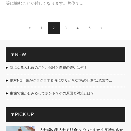
等に噛むことが難しくなります。片側で…
«
1
2
3
4
5
»
▼NEW
気になる入れ歯のこと。保険と自費の違いは何？
絶対NG！歯がグラグラする時にやりがちな”あの行為”は危険で…
虫歯で歯がしみるってホント？その原因と対策とは？
▼PICK UP
入れ歯の手入れ方法合っていますか？長持ちさせ