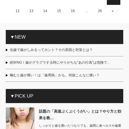
12
13
14
15
16
…
26
»
▼NEW
虫歯で歯がしみるってホント？その原因と対策とは？
絶対NG！歯がグラグラする時にやりがちな”あの行為”は危険で…
噛むと歯が痛い！は「歯周病」かも。何故こんなに痛い？
▼PICK UP
話題の「高速ぶくぶくうがい」とは？やり方と効
果を教…
しっかりと歯を磨いたつもりでも、歯間に食べカスや歯磨