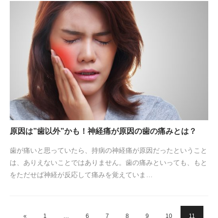
原因は”歯以外”かも！神経痛が原因の歯の痛みとは？
歯が痛いと思っていたら、持病の神経痛が原因だったということ
は、ありえないことではありません。歯の痛みといっても、もと
をただせば神経が反応して痛みを覚えていま…
«
1
…
6
7
8
9
10
11