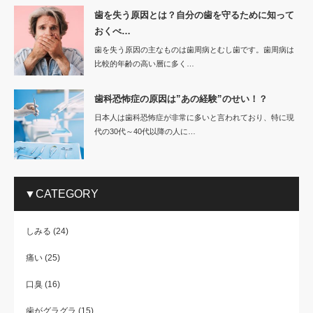
歯を失う原因とは？自分の歯を守るために知って
おくべ…
歯を失う原因の主なものは歯周病とむし歯です。歯周病は
比較的年齢の高い層に多く…
歯科恐怖症の原因は”あの経験”のせい！？
日本人は歯科恐怖症が非常に多いと言われており、特に現
代の30代～40代以降の人に…
▼CATEGORY
しみる
(24)
痛い
(25)
口臭
(16)
歯がグラグラ
(15)