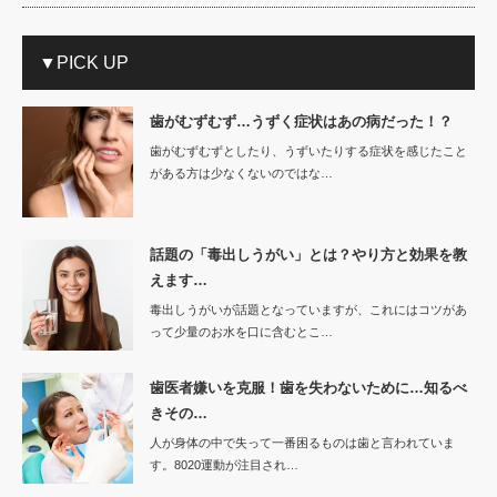
▼PICK UP
歯がむずむず…うずく症状はあの病だった！？
歯がむずむずとしたり、うずいたりする症状を感じたこと
がある方は少なくないのではな…
話題の「毒出しうがい」とは？やり方と効果を教
えます…
毒出しうがいが話題となっていますが、これにはコツがあ
って少量のお水を口に含むとこ…
歯医者嫌いを克服！歯を失わないために…知るべ
きその…
人が身体の中で失って一番困るものは歯と言われていま
す。8020運動が注目され…