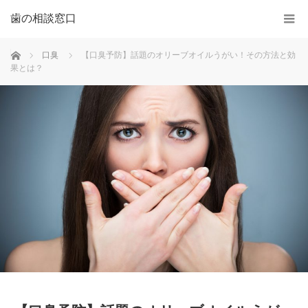
歯の相談窓口
ホーム
口臭
【口臭予防】話題のオリーブオイルうがい！その方法と効
果とは？