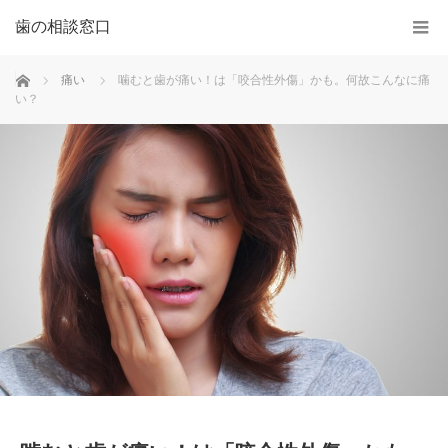
歯の相談窓口
ホーム
痛い
噛むと歯が痛い！は「咬合性外傷」かも。何故こんなに痛
い？