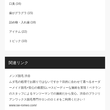
口臭
(16)
歯がグラグラ
(15)
詰め物・入れ歯
(18)
アイテム
(22)
トピック
(10)
関連リンク
メンズ脱毛 渋谷
ムダ毛の処理でお困りではないですか？目的に合わせて選べるオーダ
ーメイド脱毛×安心の都度払い×スピーディーな施術を実現！ベテラン
のスタッフによるマンツーマンでの施術だから安心。渋谷のブラジリ
アンワックス脱毛専門サロンのロミオをご利用ください！
www.sw-romeo.com/