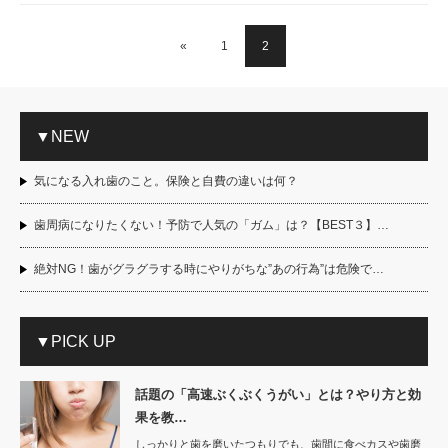
«
1
2
▼NEW
気になる入れ歯のこと。保険と自費の違いは何？
歯周病になりたくない！予防で人気の「ガム」は？【BEST３】…
絶対NG！歯がグラグラする時にやりがちな”あの行為”は危険で…
▼PICK UP
話題の「高速ぶくぶくうがい」とは？やり方と効
果を教…
しっかりと歯を磨いたつもりでも、歯間に食べカスや歯磨