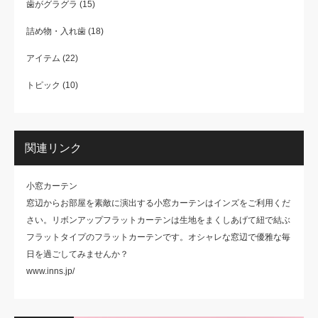
歯がグラグラ
(15)
詰め物・入れ歯
(18)
アイテム
(22)
トピック
(10)
関連リンク
小窓カーテン
窓辺からお部屋を素敵に演出する小窓カーテンはインズをご利用くだ
さい。リボンアップフラットカーテンは生地をまくしあげて紐で結ぶ
フラットタイプのフラットカーテンです。オシャレな窓辺で優雅な毎
日を過ごしてみませんか？
www.inns.jp/