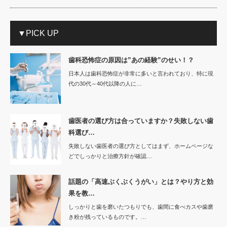
▼PICK UP
歯科恐怖症の原因は”あの経験”のせい！？
日本人は歯科恐怖症が非常に多いと言われており、特に現
代の30代～40代以降の人に…
歯医者の選び方は合っていますか？失敗しない歯
科選び…
失敗しない歯医者の選び方としてはまず、ホームページな
どでしっかりと治療方針が確認…
話題の「高速ぶくぶくうがい」とは？やり方と効
果を教…
しっかりと歯を磨いたつもりでも、歯間に食べカスや歯磨
き粉が残っているものです。…