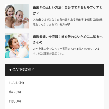
歯磨きの正しい方法！自分でできるセルフケアと
は？
入れ歯ではではなく自分の歯がある高齢者は健康で認知機
能もしっかりされている方が多…
歯医者嫌いを克服！歯を失わないために…知るべ
きその…
人が身体の中で失って一番困るものは歯と言われていま
す。8020運動が注目され…
▼CATEGORY
しみる
(24)
痛い
(25)
口臭
(16)