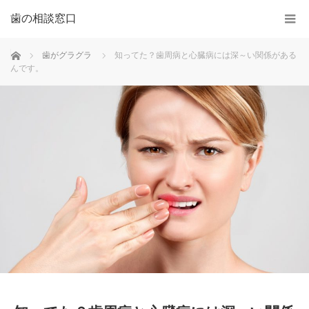
歯の相談窓口
ホーム
歯がグラグラ
知ってた？歯周病と心臓病には深～い関係がある
んです。