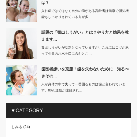
は？
入れ歯ではではなく自分の歯がある高齢者は健康で認知機
能もしっかりされている方が多…
話題の「毒出しうがい」とは？やり方と効果を教
えます…
毒出しうがいが話題となっていますが、これにはコツがあ
って少量のお水を口に含むとこ…
歯医者嫌いを克服！歯を失わないために…知るべ
きその…
人が身体の中で失って一番困るものは歯と言われていま
す。8020運動が注目され…
▼CATEGORY
しみる
(24)