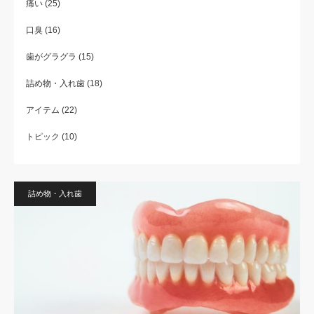
痛い
(25)
口臭
(16)
歯がグラグラ
(15)
詰め物・入れ歯
(18)
アイテム
(22)
トピック
(10)
詰め物・入れ歯