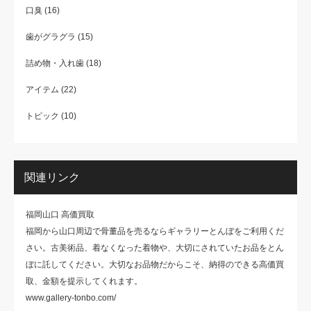
口臭
(16)
歯がグラグラ
(15)
詰め物・入れ歯
(18)
アイテム
(22)
トピック
(10)
関連リンク
福岡山口 高価買取
福岡から山口周辺で骨董品を売るならギャラリーとんぼをご利用くだ
さい。古美術品、着なくなった着物や、大切にされていたお品をとん
ぼに託してください。大切なお品物だからこそ、納得のできる高価買
取、金額を提示してくれます。
www.gallery-tonbo.com/