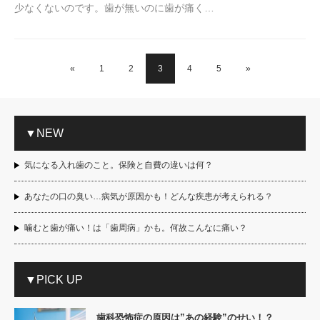
少なくないのです。歯が無いのに歯が痛く…
«
1
2
3
4
5
»
▼NEW
気になる入れ歯のこと。保険と自費の違いは何？
あなたの口の臭い…病気が原因かも！どんな疾患が考えられる？
噛むと歯が痛い！は「歯周病」かも。何故こんなに痛い？
▼PICK UP
歯科恐怖症の原因は”あの経験”のせい！？