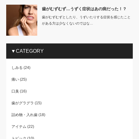
歯がむずむず…うずく症状はあの病だった！？
歯がむずむずとしたり、うずいたりする症状を感じたこと
がある方は少なくないのではな…
▼CATEGORY
しみる
(24)
痛い
(25)
口臭
(16)
歯がグラグラ
(15)
詰め物・入れ歯
(18)
アイテム
(22)
トピック
(10)